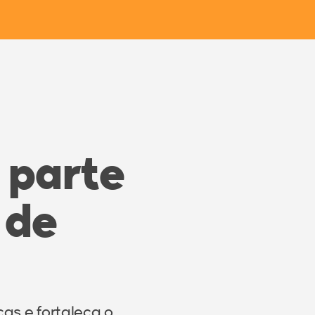
 parte
 de
as e fortaleça o