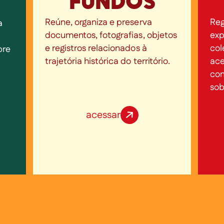
FUNDOS
Reg
Reúne, organiza e preserva
a
exp
documentos, fotografias, objetos
col
e registros relacionados à
bre
ace
trajetória histórica do território.
con
sob
acessar