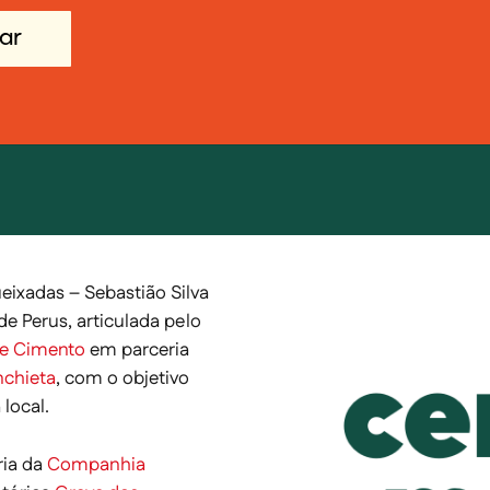
ar
ixadas – Sebastião Silva
de Perus, articulada pelo
de Cimento
em parceria
nchieta
, com o objetivo
local.
ia da
Companhia