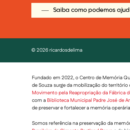
Saiba como podemos ajud
©
2026
ricardosdelima
Fundado em 2022, o Centro de Memória Que
de Souza surge da mobilização do território 
Movimento pela Reapropriação da Fábrica 
com a
Biblioteca Municipal Padre José de A
de preservar e fortalecer a memória operária 
Somos referência na preservação da memór