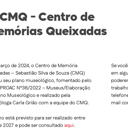
CMQ - Centro de
emórias Queixadas
rço de 2024, o
Centro de Memória
Se você
adas – Sebastião Silva de Souza (CMQ)
em algu
u seu plano museológico, fomentado pelo
podere
l PROAC Nº36/2022 – Museus/Elaboração
trabalh
ano Museológico e realizado pela
telefon
loga Carla Grião com a equipe do CMQ.
mail
co
o está previsto para ser realizado entre
e 2027 e pode ser consultado
aqui
.