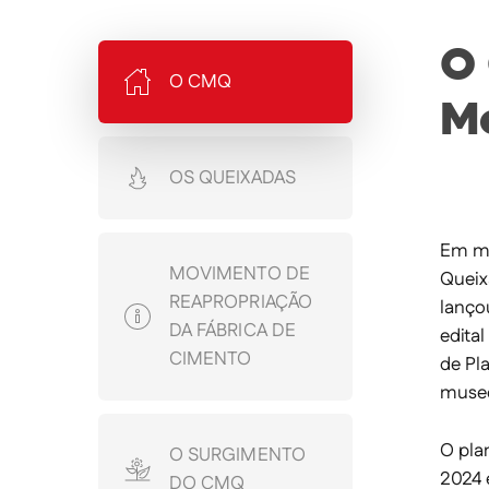
O 
O CMQ
M
OS QUEIXADAS
Em ma
MOVIMENTO DE
Queix
REAPROPRIAÇÃO
lanço
DA FÁBRICA DE
edita
CIMENTO
de Pl
museó
O plan
O SURGIMENTO
2024 
DO CMQ