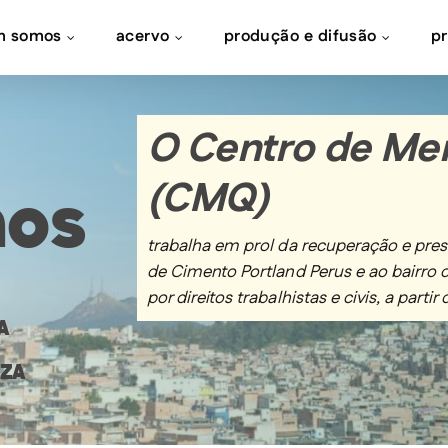
m somos
acervo
produção e difusão
p
O Centro de Me
(CMQ)
os
trabalha em prol da recuperação e pre
de Cimento Portland Perus e ao bairro de
por direitos trabalhistas e civis, a part
A
UZA