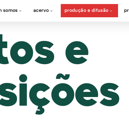
m somos
acervo
produção e difusão
p
tos e
sições