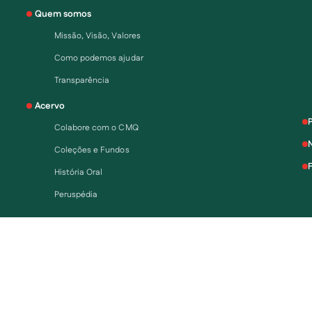
Quem somos
Missão, Visão, Valores
Como podemos ajudar
Transparência
Acervo
Colabore com o CMQ
N
Coleções e Fundos
História Oral
Peruspédia