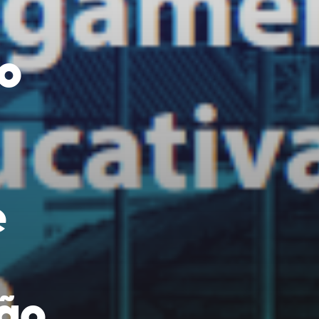
ro
e
ão