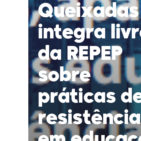
Queixadas
integra liv
da REPEP
sobre
práticas d
resistência
em educaç