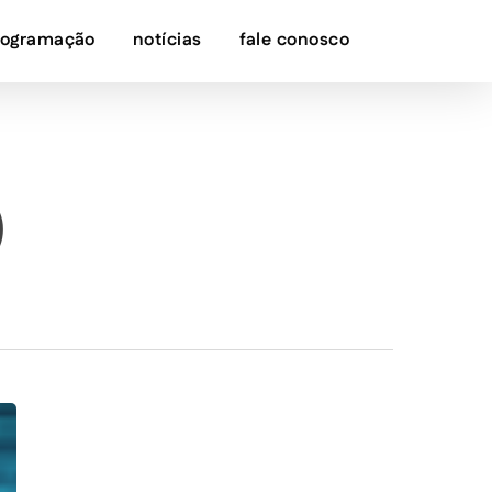
rogramação
notícias
fale conosco
o