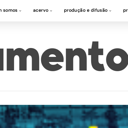
m somos
acervo
produção e difusão
p
ament