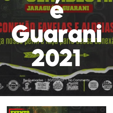
é
Guarani
2021
By
Queixadas
30/07/2021
No Comments