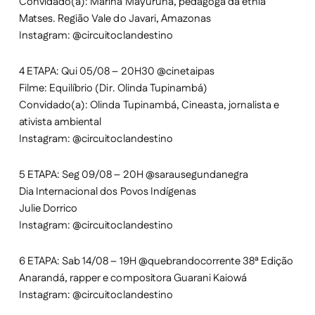
Convidado(a): Marina Mayuruna, pedagoga da etnia
Matses. Região Vale do Javari, Amazonas
Instagram: @circuitoclandestino
4 ETAPA: Qui 05/08 – 20H30 @cinetaipas
Filme: Equilíbrio (Dir. Olinda Tupinambá)
Convidado(a): Olinda Tupinambá, Cineasta, jornalista e
ativista ambiental
Instagram: @circuitoclandestino
5 ETAPA: Seg 09/08 – 20H @sarausegundanegra
Dia Internacional dos Povos Indígenas
Julie Dorrico
Instagram: @circuitoclandestino
6 ETAPA: Sab 14/08 – 19H @quebrandocorrente 38ª Edição
Anarandá, rapper e compositora Guarani Kaiowá
Instagram: @circuitoclandestino