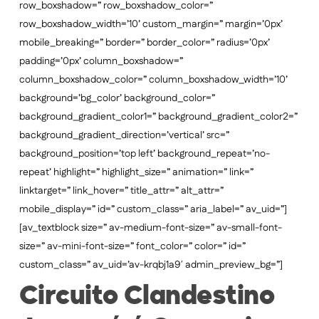
row_boxshadow=” row_boxshadow_color=”
row_boxshadow_width=’10’ custom_margin=” margin=’0px’
mobile_breaking=” border=” border_color=” radius=’0px’
padding=’0px’ column_boxshadow=”
column_boxshadow_color=” column_boxshadow_width=’10’
background=’bg_color’ background_color=”
background_gradient_color1=” background_gradient_color2=”
background_gradient_direction=’vertical’ src=”
background_position=’top left’ background_repeat=’no-
repeat’ highlight=” highlight_size=” animation=” link=”
linktarget=” link_hover=” title_attr=” alt_attr=”
mobile_display=” id=” custom_class=” aria_label=” av_uid=”]
[av_textblock size=” av-medium-font-size=” av-small-font-
size=” av-mini-font-size=” font_color=” color=” id=”
custom_class=” av_uid=’av-krqbj1a9′ admin_preview_bg=”]
Circuito Clandestino