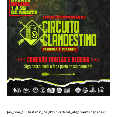
[av_one_full first min_height=” vertical_alignment=” space=”