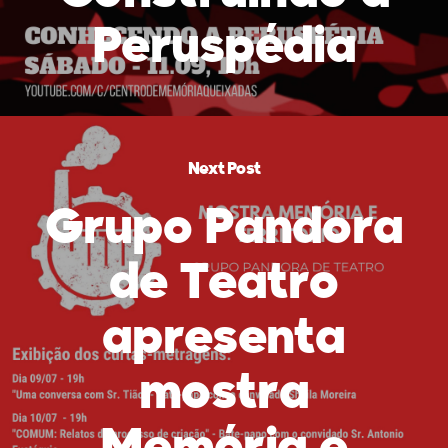
Peruspédia
Next Post
Grupo Pandora
de Teatro
apresenta
mostra