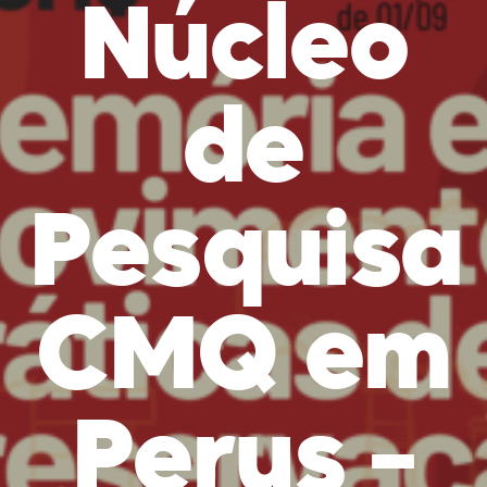
Núcleo
de
Pesquisa
CMQ em
Perus –