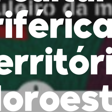
iféric
erritór
oroes