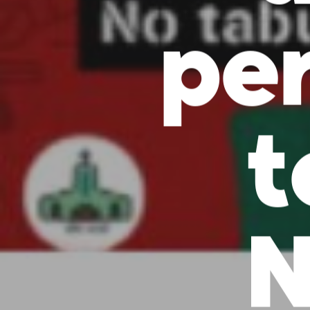
per
t
N