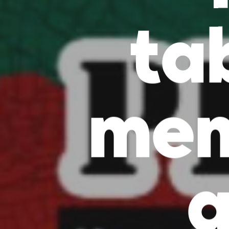
ta
mem
a