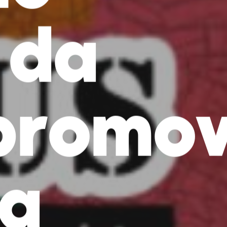
 da
promo
ra