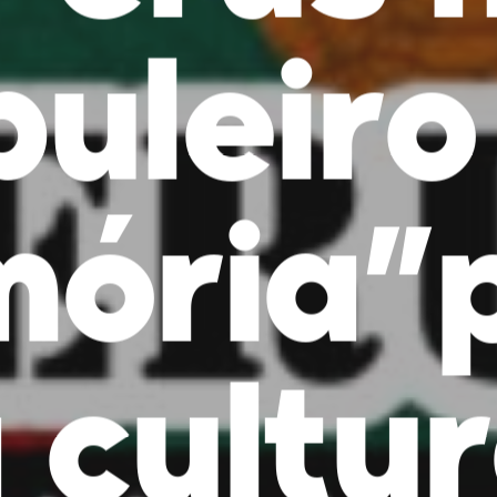
buleiro
ória”
 cultu