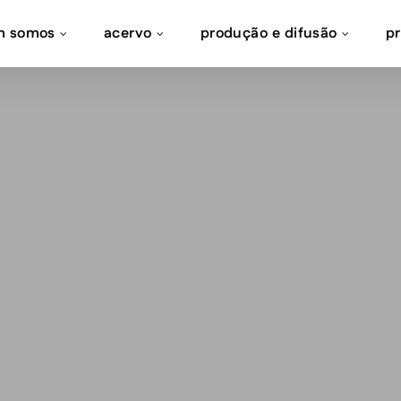
m somos
acervo
produção e difusão
p