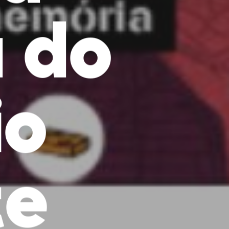
a do
io
te