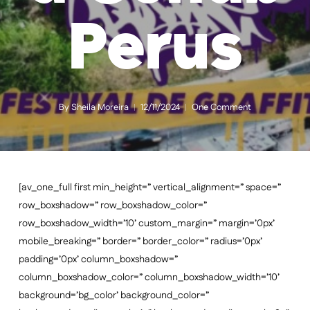
Perus
By
Sheila Moreira
12/11/2024
One Comment
[av_one_full first min_height=” vertical_alignment=” space=”
row_boxshadow=” row_boxshadow_color=”
row_boxshadow_width=’10’ custom_margin=” margin=’0px’
mobile_breaking=” border=” border_color=” radius=’0px’
padding=’0px’ column_boxshadow=”
column_boxshadow_color=” column_boxshadow_width=’10’
background=’bg_color’ background_color=”