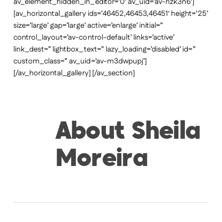
av_element_hidden_in_editor=’0′ av_uid=’av-nzk3n6′]
[av_horizontal_gallery ids=’46452,46453,46451′ height=’25’
size=’large’ gap=’large’ active=’enlarge’ initial=”
control_layout=’av-control-default’ links=’active’
link_dest=” lightbox_text=” lazy_loading=’disabled’ id=”
custom_class=” av_uid=’av-m3dwpupj’]
[/av_horizontal_gallery] [/av_section]
About
Sheila
Moreira