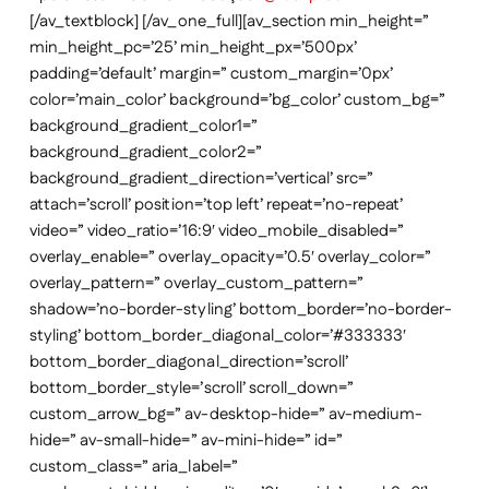
[/av_textblock] [/av_one_full][av_section min_height=”
min_height_pc=’25’ min_height_px=’500px’
padding=’default’ margin=” custom_margin=’0px’
color=’main_color’ background=’bg_color’ custom_bg=”
background_gradient_color1=”
background_gradient_color2=”
background_gradient_direction=’vertical’ src=”
attach=’scroll’ position=’top left’ repeat=’no-repeat’
video=” video_ratio=’16:9′ video_mobile_disabled=”
overlay_enable=” overlay_opacity=’0.5′ overlay_color=”
overlay_pattern=” overlay_custom_pattern=”
shadow=’no-border-styling’ bottom_border=’no-border-
styling’ bottom_border_diagonal_color=’#333333′
bottom_border_diagonal_direction=’scroll’
bottom_border_style=’scroll’ scroll_down=”
custom_arrow_bg=” av-desktop-hide=” av-medium-
hide=” av-small-hide=” av-mini-hide=” id=”
custom_class=” aria_label=”