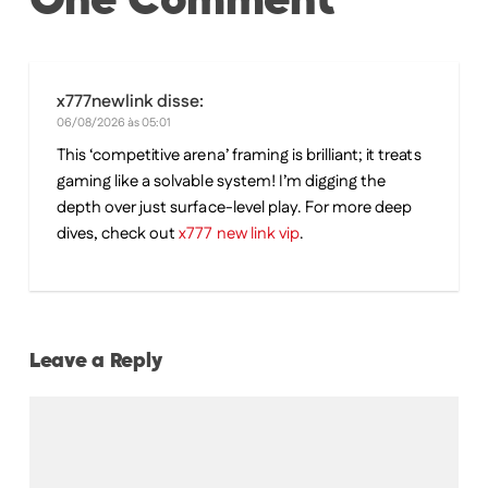
One Comment
x777newlink
disse:
06/08/2026 às 05:01
This ‘competitive arena’ framing is brilliant; it treats
gaming like a solvable system! I’m digging the
depth over just surface-level play. For more deep
dives, check out
x777 new link vip
.
Leave a Reply