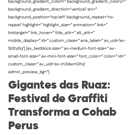
background_gradient_color1=” background_gradient_color2=”
background_gradient_direction=’vertical’ src=”
background_position=’top left’ background_repeat=’no-
repeat’ highlight=” highlight_size=” animation=” link=”
linktarget=” link_hover=” title_attr=” alt_attr=”
mobile_display=” id=” custom_class=” aria_label=” av_uid=’av-
1b3ty6q’] [av_textblock size=” av-medium-font-size=” av-
small-font-size=” av-mini-font-size=” font_color=” color=” id=”
custom_class=” av_uid=’av-m3dwm0hq’
admin_preview_bg=”]
Gigantes das Ruaz:
Festival de Graffiti
Transforma a Cohab
Perus