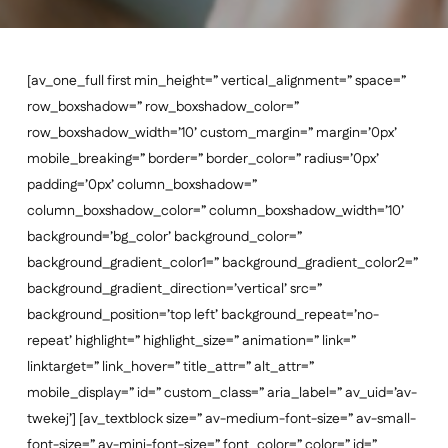
[av_one_full first min_height=” vertical_alignment=” space=”
row_boxshadow=” row_boxshadow_color=”
row_boxshadow_width=’10’ custom_margin=” margin=’0px’
mobile_breaking=” border=” border_color=” radius=’0px’
padding=’0px’ column_boxshadow=”
column_boxshadow_color=” column_boxshadow_width=’10’
background=’bg_color’ background_color=”
background_gradient_color1=” background_gradient_color2=”
background_gradient_direction=’vertical’ src=”
background_position=’top left’ background_repeat=’no-
repeat’ highlight=” highlight_size=” animation=” link=”
linktarget=” link_hover=” title_attr=” alt_attr=”
mobile_display=” id=” custom_class=” aria_label=” av_uid=’av-
twekej’] [av_textblock size=” av-medium-font-size=” av-small-
font-size=” av-mini-font-size=” font_color=” color=” id=”