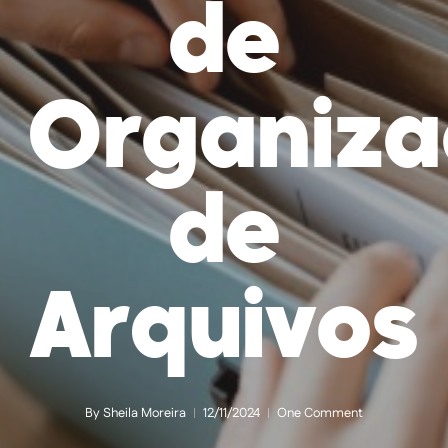
de
Organiza
de
Arquivos
By
Sheila Moreira
12/11/2024
One Comment