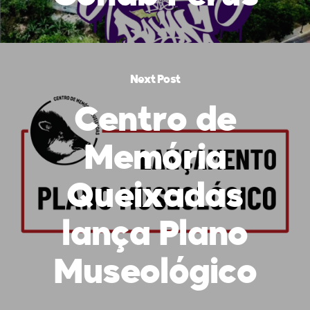
Next Post
Centro de
Memória
Queixadas
lança Plano
Museológico